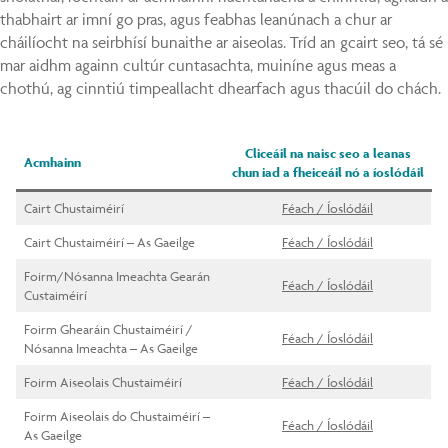
You
on
thabhairt ar imní go pras, agus feabhas leanúnach a chur ar
Ins
cháilíocht na seirbhísí bunaithe ar aiseolas. Tríd an gcairt seo, tá sé
mar aidhm againn cultúr cuntasachta, muiníne agus meas a
chothú, ag cinntiú timpeallacht dhearfach agus thacúil do chách.
Cliceáil na naisc seo a leanas
Acmhainn
chun iad a fheiceáil nó a íoslódáil
Cairt Chustaiméirí
Féach / Íoslódáil
Cairt Chustaiméirí – As Gaeilge
Féach / Íoslódáil
Foirm/Nósanna Imeachta Gearán
Féach / Íoslódáil
Custaiméirí
Foirm Ghearáin Chustaiméirí /
Féach / Íoslódáil
Nósanna Imeachta – As Gaeilge
Foirm Aiseolais Chustaiméirí
Féach / Íoslódáil
Foirm Aiseolais do Chustaiméirí –
Féach / Íoslódáil
As Gaeilge