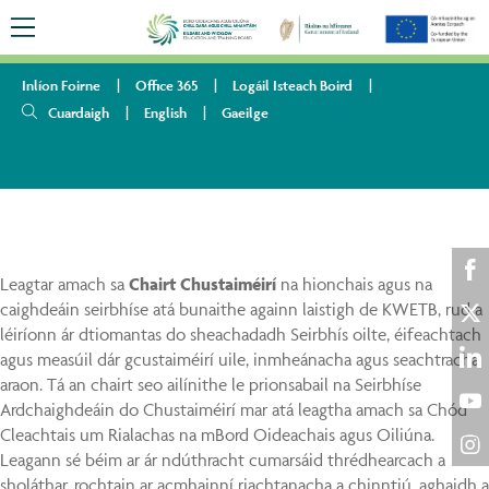
Inlíon Foirne
Office 365
Logáil Isteach Boird
Cuardaigh
English
Gaeilge
HOME
CAIRT SEIRBHÍSE DO CHUSTAIMÉIRÍ
Leagtar amach sa
Chairt Chustaiméirí
na hionchais agus na
Sha
caighdeáin seirbhíse atá bunaithe againn laistigh de KWETB, rud a
on
léiríonn ár dtiomantas do sheachadadh
Seirbhís oilte, éifeachtach
Sha
Fac
agus measúil dár gcustaiméirí uile, inmheánacha agus seachtracha
on
Sha
araon. Tá an chairt seo ailínithe le prionsabail na Seirbhíse
Twi
Ardchaighdeáin do Chustaiméirí mar atá leagtha amach sa Chód
on
Sha
Cleachtais um Rialachas na mBord Oideachais agus Oiliúna.
Lin
on
Leagann sé béim ar ár ndúthracht cumarsáid thrédhearcach a
Sha
sholáthar, rochtain ar acmhainní riachtanacha a chinntiú, aghaidh a