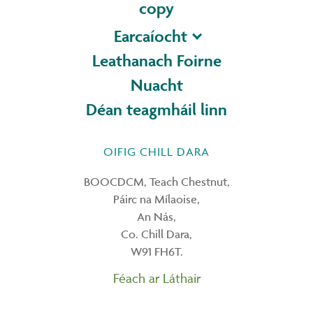
copy
Earcaíocht
Leathanach Foirne
Nuacht
Déan teagmháil linn
OIFIG CHILL DARA
BOOCDCM, Teach Chestnut,
Páirc na Mílaoise,
An Nás,
Co. Chill Dara,
W91 FH6T.
Féach ar Láthair