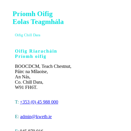
Príomh Oifig
Eolas Teagmhála
Oifig Chill Dara
Oifig Riaracháin
Príomh oifig
BOOCDCM, Teach Chestnut,
Páirc na Mílaoise,
An Nás,
Co. Chill Dara,
W91 FH6T.
T:
+353 (0) 45 988 000
E:
admin@kwetb.ie