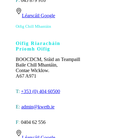
F:
045 879 916
Léarscáil Google
Oifig Chill Mhantáin
Oifig Riaracháin
Príomh Oifig
BOOCDCM, Sráid an Teampaill
Baile Chill Mhantáin,
Contae Wicklow.
A67 A971
T:
+353 (0) 404 60500
E:
admin@kwetb.ie
F
:
0404 62 556
Léarscáil
Google