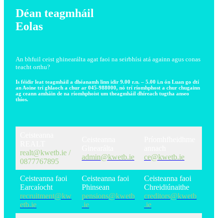
Déan teagmháil
Eolas
An bhfuil ceist ghinearálta agat faoi na seirbhísi atá againn agus conas
teacht orthu?
Is féidir leat teagmháil a dhéanamh linn idir 9.00 r.n. – 5.00 i.n ón Luan go dtí
an Aoine trí ghlaoch a chur ar 045-988000, nó trí ríomhphost a chur chugainn
ag ceann amháin de na ríomhphoist um theagmháil dhíreach tugtha anseo
thíos.
Ceisteanna
Ceisteanna
Príomhfheidhme
REALT
Ginearálta
annach
realt@kwetb.ie
/
admin@kwetb.ie
ce@kwetb.ie
0877767895
Ceisteanna faoi
Ceisteanna faoi
Ceisteanna faoi
Earcaíocht
Phinsean
Chreidiúnaithe
recruitment@kw
pensions@kwetb
creditors@kwetb
etb.ie
.ie
.ie