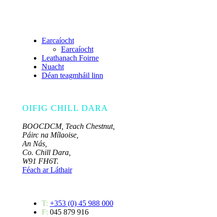
Earcaíocht
Earcaíocht
Leathanach Foirne
Nuacht
Déan teagmháil linn
OIFIG CHILL DARA
BOOCDCM, Teach Chestnut,
Páirc na Mílaoise,
An Nás,
Co. Chill Dara,
W91 FH6T.
Féach ar Láthair
T:
+353 (0) 45 988 000
F:
045 879 916