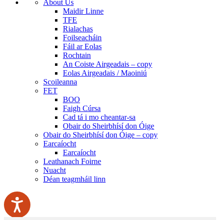
About Us
Maidir Linne
TFE
Rialachas
Foilseacháin
Fáil ar Eolas
Rochtain
An Coiste Airgeadais – copy
Eolas Airgeadais / Maoiniú
Scoileanna
FET
BOO
Faigh Cúrsa
Cad tá i mo cheantar-sa
Obair do Sheirbhísí don Óige
Obair do Sheirbhísí don Óige – copy
Earcaíocht
Earcaíocht
Leathanach Foirne
Nuacht
Déan teagmháil linn