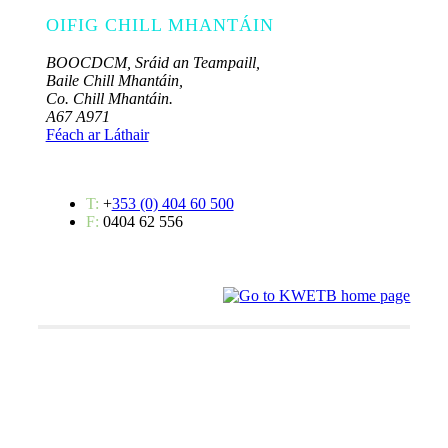
OIFIG CHILL MHANTÁIN
BOOCDCM, Sráid an Teampaill,
Baile Chill Mhantáin,
Co. Chill Mhantáin.
A67 A971
Féach ar Láthair
T:
+
353 (0) 404 60 500
F:
0404 62 556