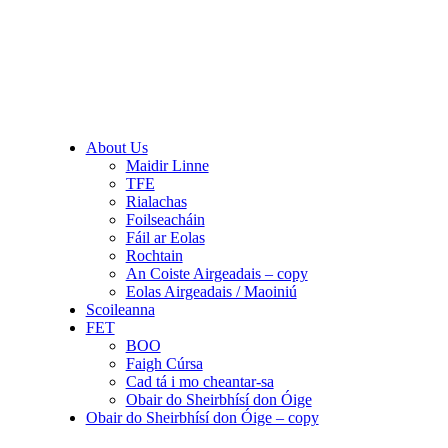
About Us
Maidir Linne
TFE
Rialachas
Foilseacháin
Fáil ar Eolas
Rochtain
An Coiste Airgeadais – copy
Eolas Airgeadais / Maoiniú
Scoileanna
FET
BOO
Faigh Cúrsa
Cad tá i mo cheantar-sa
Obair do Sheirbhísí don Óige
Obair do Sheirbhísí don Óige – copy