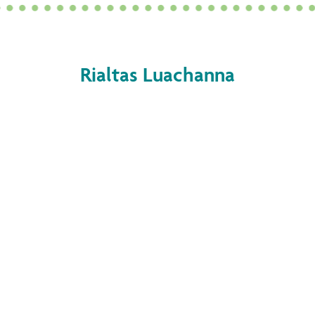
Rialtas Luachanna
MACÁNTACHT
Ag cinntiú go dtacaíonn na
himteachtaí go léir atá againn, agus
sin sa tóir ar mhisean agus ar fhís,
BOOCDCM, lenár bhfostaithe agus
lenár bhfoghlaimeoirí, agus go
léiríonn said freaghracht, gairmiúlacht,
ionracas, agus dílseacht.