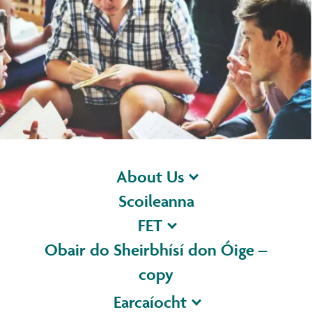
LEARN MORE
About Us
Scoileanna
FET
Obair do Sheirbhísí don Óige –
copy
Earcaíocht