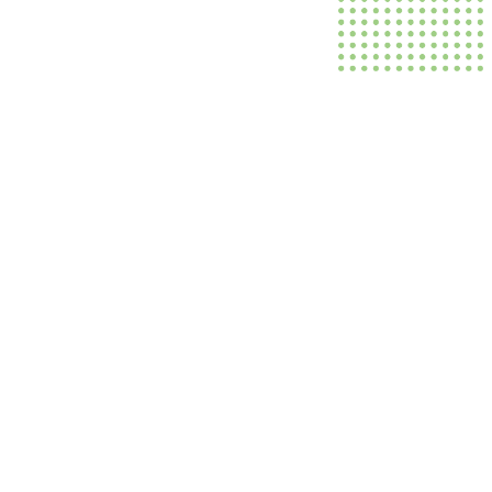
Maidir Linne
Kildare and Wicklow Education and Training Board
(hereinafter referred to as Kildare and Wicklow ETB)
was established under the Education and Training
Boards Act, 2013 and is responsible and accountable
for the proper direction and control of its functions
under the Act the region. Kildare and Wicklow ETB is
the driving force of education and training in both
counties, providing high quality services which are
innovative, responsive and inclusive.
Is iad sprioc-chliaint BOO Chill Dara agus Chill
Mhantáin ná: foghlaimeoirí inár scoileanna, coláistí,
ionaid oiliúna agus suíomhanna pobail; iarratasóirí sna