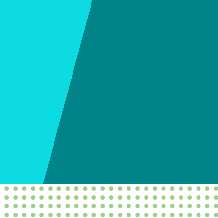
Oideachas, oiliúint, seirbhísí don
óige agus tacaíochtaí atá ar ard-
chaighdeán agus nuálach a chur ar
fáil, atá inrochtana, freagrúil do
riachtanais na bhfoghlaimeoirí, an
phobail agus an tsochaí, agus a
chuireann barrfeabhas,
comhionannas agus
ionchuimsitheacht shóisialta chun
cinn.