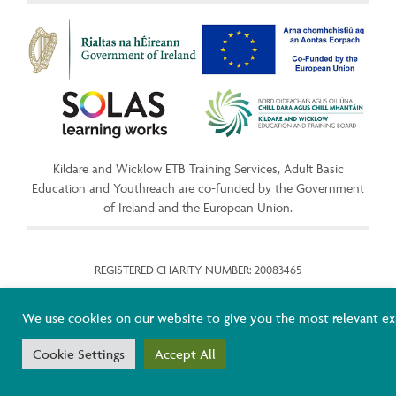
Kildare and Wicklow ETB Training Services, Adult Basic
Education and Youthreach are co-funded by the Government
of Ireland and the European Union.
REGISTERED CHARITY NUMBER: 20083465
COOKIE POLICY
We use cookies on our website to give you the most relevant ex
ACCESSIBILITY
Cookie Settings
Accept All