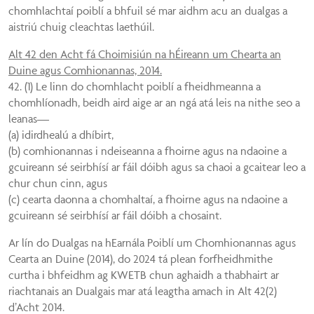
chomhlachtaí poiblí a bhfuil sé mar aidhm acu an dualgas a
aistriú chuig cleachtas laethúil.
Alt 42 den Acht fá Choimisiún na hÉireann um Chearta an
Duine agus Comhionannas, 2014.
42. (1) Le linn do chomhlacht poiblí a fheidhmeanna a
chomhlíonadh, beidh aird aige ar an ngá atá leis na nithe seo a
leanas—
(a) idirdhealú a dhíbirt,
(b) comhionannas i ndeiseanna a fhoirne agus na ndaoine a
gcuireann sé seirbhísí ar fáil dóibh agus sa chaoi a gcaitear leo a
chur chun cinn, agus
(c) cearta daonna a chomhaltaí, a fhoirne agus na ndaoine a
gcuireann sé seirbhísí ar fáil dóibh a chosaint.
Ar lín do Dualgas na hEarnála Poiblí um Chomhionannas agus
Cearta an Duine (2014), do 2024 tá plean forfheidhmithe
curtha i bhfeidhm ag KWETB chun aghaidh a thabhairt ar
riachtanais an Dualgais mar atá leagtha amach in Alt 42(2)
d’Acht 2014.