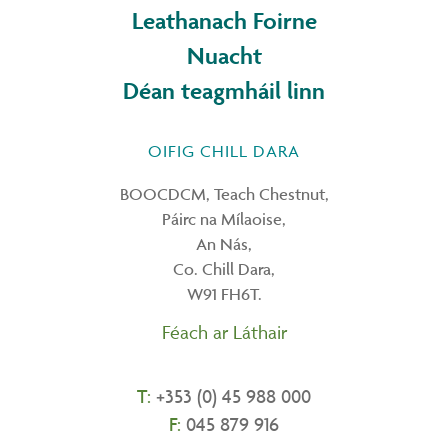
Leathanach Foirne
Nuacht
Déan teagmháil linn
OIFIG CHILL DARA
BOOCDCM, Teach Chestnut,
Páirc na Mílaoise,
An Nás,
Co. Chill Dara,
W91 FH6T.
Féach ar Láthair
T:
+353 (0) 45 988 000
F:
045 879 916