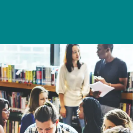
Foilseacháin