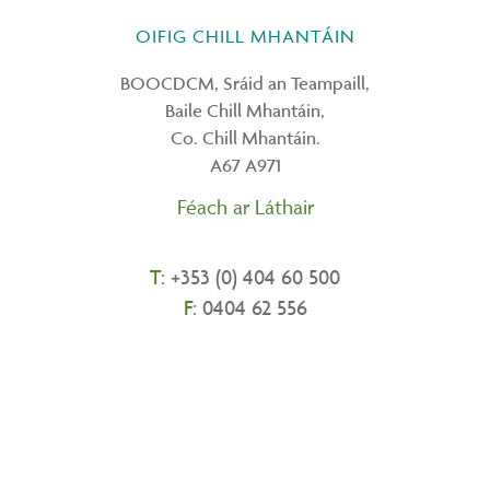
OIFIG CHILL MHANTÁIN
BOOCDCM, Sráid an Teampaill,
Baile Chill Mhantáin,
Co. Chill Mhantáin.
A67 A971
Féach ar Láthair
T:
+
353 (0) 404 60 500
F:
0404 62 556