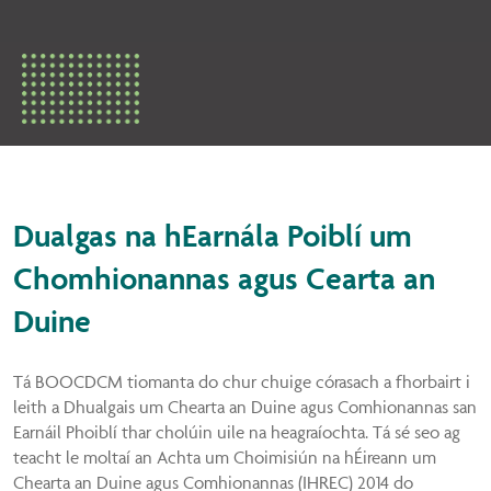
Dualgas na hEarnála Poiblí um
Chomhionannas agus Cearta an
Duine
Tá BOOCDCM tiomanta do chur chuige córasach a fhorbairt i
leith a Dhualgais um Chearta an Duine agus Comhionannas san
Earnáil Phoiblí thar cholúin uile na heagraíochta. Tá sé seo ag
teacht le moltaí an Achta um Choimisiún na hÉireann um
Chearta an Duine agus Comhionannas (IHREC) 2014 do