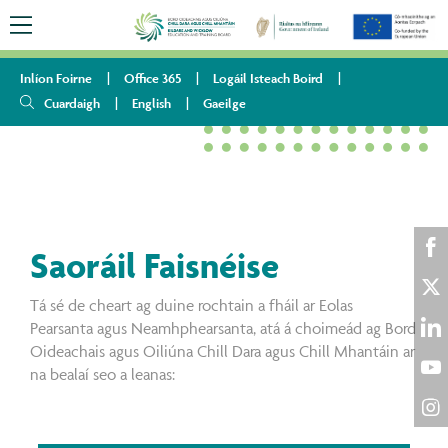
Inlíon Foirne
Office 365
Logáil Isteach Boird
Cuardaigh
English
Gaeilge
HOME
MAIDIR LINNE
FÁIL AR EOLAS
SAORÁIL FAISNÉISE
Saoráil Faisnéise
Sha
on
Tá sé de cheart ag duine rochtain a fháil ar Eolas
Sha
Pearsanta agus Neamhphearsanta, atá á choimeád ag Bord
Fac
on
Oideachais agus Oiliúna Chill Dara agus Chill Mhantáin ar
Sha
Twi
na bealaí seo a leanas:
on
Sha
Lin
on
Sha