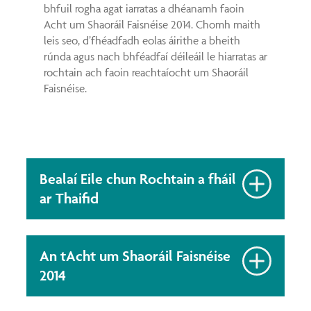
bhfuil rogha agat iarratas a dhéanamh faoin
Acht um Shaoráil Faisnéise 2014. Chomh maith
leis seo, d’fhéadfadh eolas áirithe a bheith
rúnda agus nach bhféadfaí déileáil le hiarratas ar
rochtain ach faoin reachtaíocht um Shaoráil
Faisnéise.
Bealaí Eile chun Rochtain a fháil
ar Thaifid
An tAcht um Shaoráil Faisnéise
2014