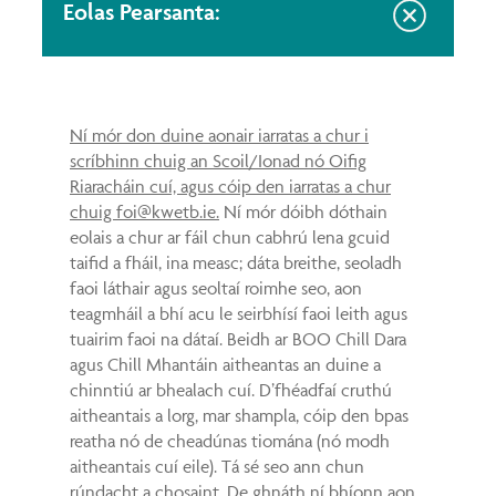
Eolas Pearsanta:
Ní mór don duine aonair iarratas a chur i
scríbhinn chuig an Scoil/Ionad nó Oifig
Riaracháin cuí, agus cóip den iarratas a chur
chuig foi@kwetb.ie.
Ní mór dóibh dóthain
eolais a chur ar fáil chun cabhrú lena gcuid
taifid a fháil, ina measc; dáta breithe, seoladh
faoi láthair agus seoltaí roimhe seo, aon
teagmháil a bhí acu le seirbhísí faoi leith agus
tuairim faoi na dátaí. Beidh ar BOO Chill Dara
agus Chill Mhantáin aitheantas an duine a
chinntiú ar bhealach cuí. D’fhéadfaí cruthú
aitheantais a lorg, mar shampla, cóip den bpas
reatha nó de cheadúnas tiomána (nó modh
aitheantais cuí eile). Tá sé seo ann chun
rúndacht a chosaint. De ghnáth ní bhíonn aon