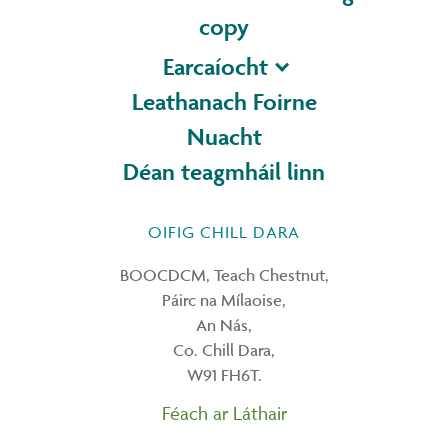
copy
Earcaíocht
Leathanach Foirne
Nuacht
Déan teagmháil linn
OIFIG CHILL DARA
BOOCDCM, Teach Chestnut,
Páirc na Mílaoise,
An Nás,
Co. Chill Dara,
W91 FH6T.
Féach ar Láthair