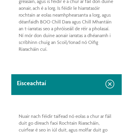
gréasáin, agus is féidir é a chur ar fáil don duine
aonair, ach é a lorg. Is féidir le hiarratasóir
rochtain ar eolas neamhphearsanta a lorg, agus
déanfaidh BOO Chill Dara agus Chill Mhantáin
an t-iarratas seo a phróiseáil de réir a pholasaí.
Ní mór don duine aonair iarratas a dhéanamh i
scríbhinn chuig an Scoil/Ionad nó Oifig
Riaracháin cuí.
Eisceachtaí
Nuair nach féidir taifead nó eolas a chur ar fáil
duit go díreach faoi Rochtain Riaracháin,
cuirfear é seo in iúl duit, agus molfar duit go