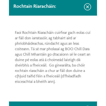
You
on
Rochtain Riaracháin:
Ins
Faoi Rochtain Riaracháin cuirfear gach eolas cuí
ar fáil don iarratasóir, ag tabhairt aird ar
phríobháideachas, rúndacht agus an leas
coiteann. Tá sé mar pholasaí ag BOO Chill Dara
agus Chill Mhantáin go dtacaíonn sé le ceart an
duine pé eolas atá á choimeád laistigh dá
sheirbhís a fheiceáil. Go ginearálta, ba chóir
rochtain riaracháin a chur ar fáil don duine a
c(h)uid taifid féin a fheiceáil (d’fhéadfadh
eisceachtaí a bheith ann).