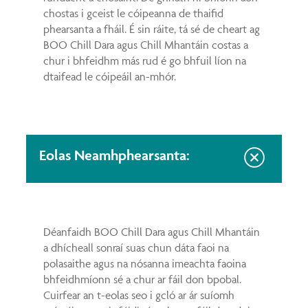
chostas i gceist le cóipeanna de thaifid
phearsanta a fháil. É sin ráite, tá sé de cheart ag
BOO Chill Dara agus Chill Mhantáin costas a
chur i bhfeidhm más rud é go bhfuil líon na
dtaifead le cóipeáil an-mhór.
Eolas Neamhphearsanta:
Déanfaidh BOO Chill Dara agus Chill Mhantáin
a dhícheall sonraí suas chun dáta faoi na
polasaithe agus na nósanna imeachta faoina
bhfeidhmíonn sé a chur ar fáil don bpobal.
Cuirfear an t-eolas seo i gcló ar ár suíomh