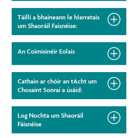
Táillí a bhaineann le hIarratais
um Shaoráil Faisnéise:
An Coimisinéir Eolais
Cathain ar chóir an tAcht um
Chosaint Sonraí a úsáid:
Log Nochta um Shaoráil
Fáisnéise