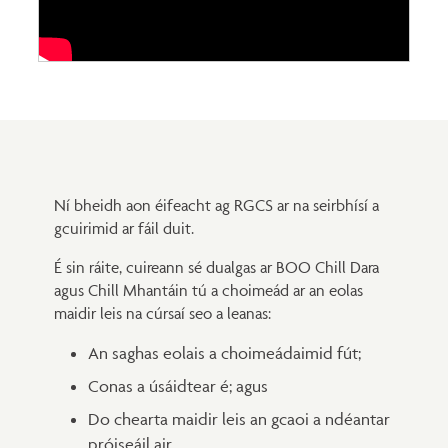
Ní bheidh aon éifeacht ag RGCS ar na seirbhísí a
gcuirimid ar fáil duit.
É sin ráite, cuireann sé dualgas ar BOO Chill Dara
agus Chill Mhantáin tú a choimeád ar an eolas
maidir leis na cúrsaí seo a leanas:
An saghas eolais a choimeádaimid fút;
Conas a úsáidtear é; agus
Do chearta maidir leis an gcaoi a ndéantar
próiseáil air.