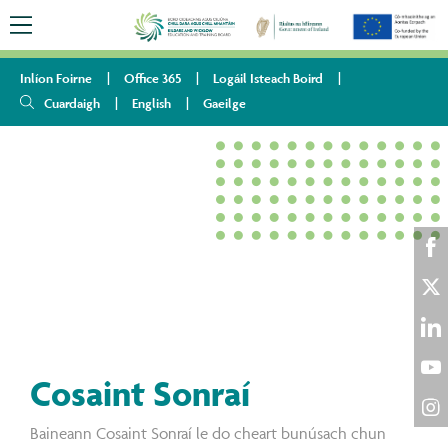
Inlíon Foirne
Office 365
Logáil Isteach Boird
Cuardaigh
English
Gaeilge
HOME
MAIDIR LINNE
FÁIL AR EOLAS
Sha
COSAINT SONRAÍ
on
Sha
Fac
on
Sha
Twi
on
Cosaint Sonraí
Sha
Lin
on
Sha
Baineann Cosaint Sonraí le do cheart bunúsach chun