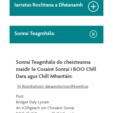
Iarratas Rochtana a Dhéanamh
Sonraí Teagmhála:
Sonraí Teagmhála do cheisteanna
maidir le Cosaint Sonraí i BOO Chill
Dara agus Chill Mhantáin:
Trí Ríomhphost: dataprotection@kwetb.ie
Post:
Bridget Daly Lynam
An tOifigeach um Chosaint Sonraí