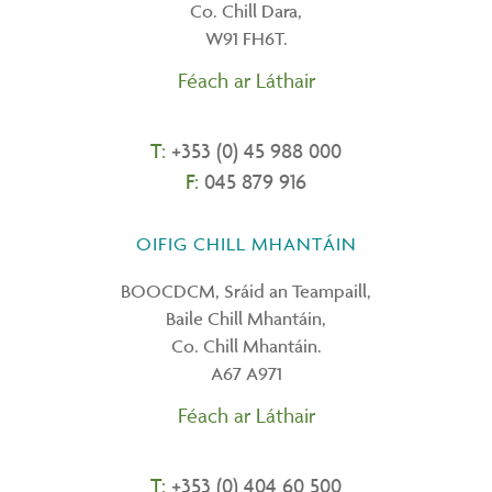
Co. Chill Dara,
W91 FH6T.
Féach ar Láthair
T:
+353 (0) 45 988 000
F:
045 879 916
OIFIG CHILL MHANTÁIN
BOOCDCM, Sráid an Teampaill,
Baile Chill Mhantáin,
Co. Chill Mhantáin.
A67 A971
Féach ar Láthair
T:
+
353 (0) 404 60 500