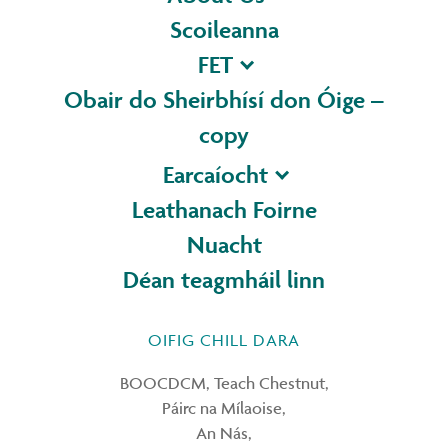
Scoileanna
FET
Obair do Sheirbhísí don Óige –
copy
Earcaíocht
Leathanach Foirne
Nuacht
Déan teagmháil linn
OIFIG CHILL DARA
BOOCDCM, Teach Chestnut,
Páirc na Mílaoise,
An Nás,