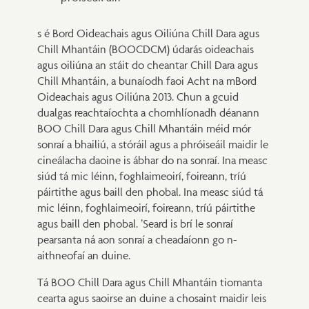
s é Bord Oideachais agus Oiliúna Chill Dara agus
Chill Mhantáin (BOOCDCM) údarás oideachais
agus oiliúna an stáit do cheantar Chill Dara agus
Chill Mhantáin, a bunaíodh faoi Acht na mBord
Oideachais agus Oiliúna 2013. Chun a gcuid
dualgas reachtaíochta a chomhlíonadh déanann
BOO Chill Dara agus Chill Mhantáin méid mór
sonraí a bhailiú, a stóráil agus a phróiseáil maidir le
cineálacha daoine is ábhar do na sonraí. Ina measc
siúd tá mic léinn, foghlaimeoirí, foireann, tríú
páirtithe agus baill den phobal. Ina measc siúd tá
mic léinn, foghlaimeoirí, foireann, tríú páirtithe
agus baill den phobal. ’Seard is brí le sonraí
pearsanta ná aon sonraí a cheadaíonn go n-
aithneofaí an duine.
Tá BOO Chill Dara agus Chill Mhantáin tiomanta
cearta agus saoirse an duine a chosaint maidir leis