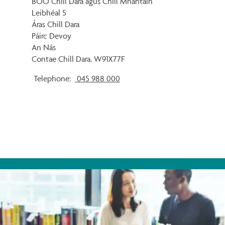
BOO Chill Dara agus Chill Mhantáin
Leibhéal 5
Áras Chill Dara
Páirc Devoy
An Nás
Contae Chill Dara. W91X77F
Telephone:
045 988 000