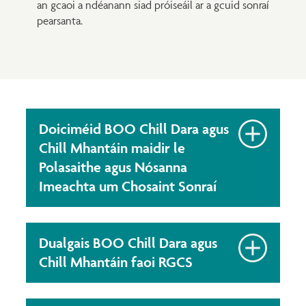
an gcaoi a ndéanann siad próiseáil ar a gcuid sonraí
pearsanta.
Doiciméid BOO Chill Dara agus
Chill Mhantáin maidir le
Polasaithe agus Nósanna
Imeachta um Chosaint Sonraí
Dualgais BOO Chill Dara agus
Chill Mhantáin faoi RGCS