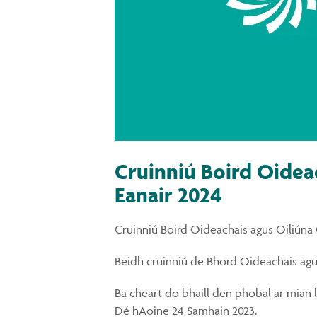
Cruinniú Boird Oideac
Eanair 2024
Cruinniú Boird Oideachais agus Oiliúna 
Beidh cruinniú de Bhord Oideachais agus 
Ba cheart do bhaill den phobal ar mian 
Dé hAoine 24 Samhain 2023.