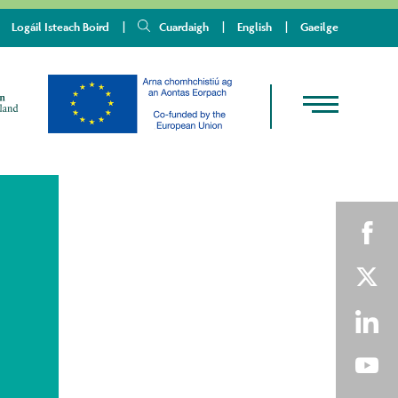
Logáil Isteach Boird
Cuardaigh
English
Gaeilge
Shar
on
Shar
Fac
on
Shar
Twit
on
Shar