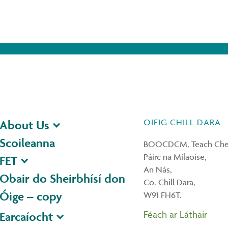
OIFIG CHILL DARA
About Us
Scoileanna
BOOCDCM, Teach Ches
Páirc na Mílaoise,
FET
An Nás,
Obair do Sheirbhísí don
Co. Chill Dara,
Óige – copy
W91 FH6T.
Féach ar Láthair
Earcaíocht