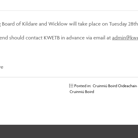
g Board of Kildare and Wicklow will take place on Tuesday 28th
end should contact KWETB in advance via email at
admin@kwe
ve
Posted in:
Cruinniú Boird Oideachais 
Cruinniú Boird