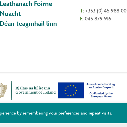
Leathanach Foirne
T:
+353 (0) 45 988 00
Nuacht
F:
045 879 916
Déan teagmháil linn
ildare and Wicklow ETB Training Services, Adult Basic Education and You
perience by remembering your preferences and repeat visits.
uropean Union.