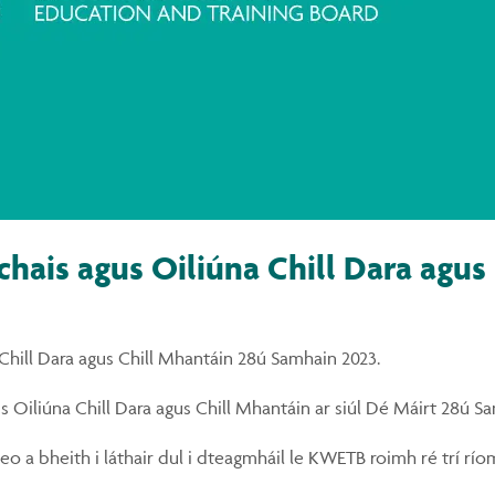
hais agus Oiliúna Chill Dara agus
Chill Dara agus Chill Mhantáin 28ú Samhain 2023.
Oiliúna Chill Dara agus Chill Mhantáin ar siúl Dé Máirt 28ú Samh
leo a bheith i láthair dul i dteagmháil le KWETB roimh ré trí 