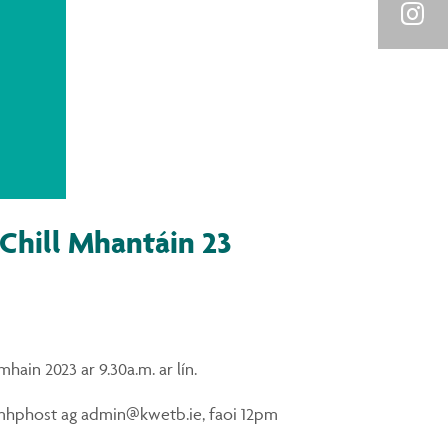
Link
on
Shar
You
on
Inst
 Chill Mhantáin 23
ain 2023 ar 9.30a.m. ar lín.
ríomhphost ag admin@kwetb.ie, faoi 12pm