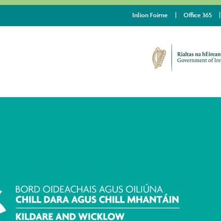
Inlíon Foirne
Office 365