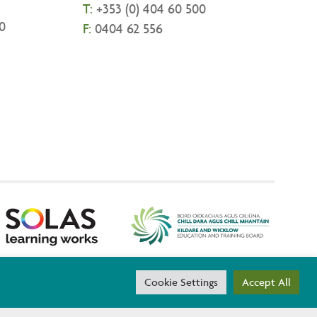
T:
+
353 (0) 404 60 500
0
F:
0404 62 556
threach are co-funded by the Government of Ireland and the
Cookie Settings
Accept All